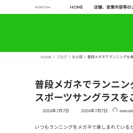
コ
ナ
HOME
店舗、営業内容等の
ン
ビ
テ
ゲ
ン
ー
ツ
シ
へ
ョ
ス
ン
キ
に
HOME
ブログ
未分類
普段メガネでランニングを
ッ
移
プ
動
普段メガネでランニン
スポーツサングラスを
最
2026年7月7日
2026年7月7日
matud
終
更
いつもランニングをメガネで楽しまれている
新
日