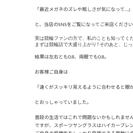
時
「最近メガネのズレや眩しさが気になって…」
:
と、当店のSNSをご覧になってご来店くださ
実は競輪ファンの方で、私のことも知ってくだ
まずは競輪話で大盛り上がり!そのあと、じ
結果は左右とも0.8、両眼でも0.8。
お客様ご自身は
「遠くがスッキリ見えるように合わせると眼
とおっしゃっていました。
普段の生活ではこれで問題ないかもしれませ
ですが、スポーツサングラスはハイカーブレ