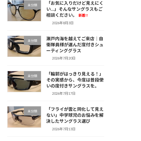
「お気に入りだけど見えにく
未分類
い…」そんなサングラスもご
相談ください。
新着!!
2026年8月3日
瀬戸内海を越えてご来店｜自
未分類
衛隊員様が選んだ度付きシュ
ーティンググラス
2026年7月20日
「輪郭がはっきり見える！」
未分類
その実感から、今度は普段使
いの度付きサングラスを。
2026年7月17日
「フライが雲と同化して見え
未分類
ない」中学球児のお悩みを解
決したサングラス選び
2026年7月13日