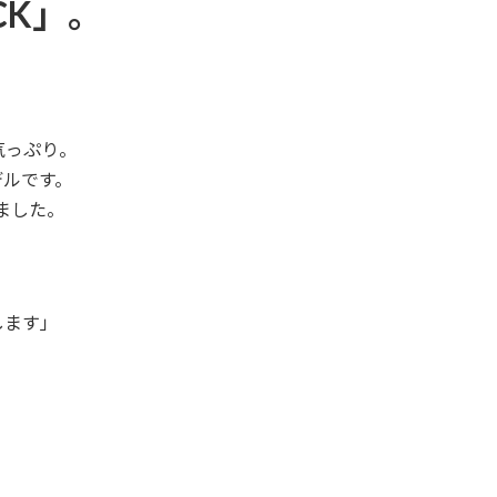
OCK」。
気っぷり。
デルです。
ました。
します」