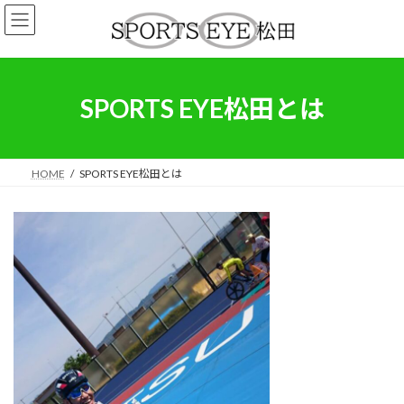
コ
ナ
ン
ビ
テ
ゲ
ン
ー
ツ
シ
へ
ョ
SPORTS EYE松田とは
ス
ン
キ
に
ッ
移
プ
動
HOME
SPORTS EYE松田とは