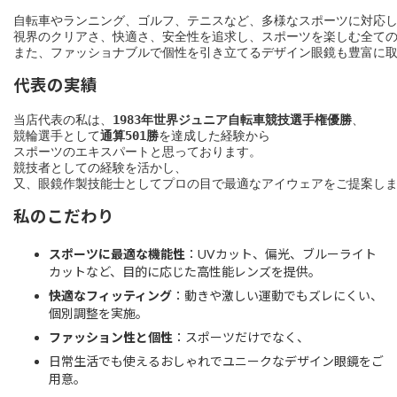
自転車やランニング、ゴルフ、テニスなど、多様なスポーツに対応し
視界のクリアさ、快適さ、安全性を追求し、スポーツを楽しむ全ての
また、ファッショナブルで個性を引き立てるデザイン眼鏡も豊富に
代表の実績
当店代表の私は、
1983年世界ジュニア自転車競技選手権優勝
、

競輪選手として
通算501勝
を達成した経験から

スポーツのエキスパートと思っております。

競技者としての経験を活かし、

又、眼鏡作製技能士としてプロの目で最適なアイウェアをご提案し
私のこだわり
スポーツに最適な機能性
：UVカット、偏光、ブルーライト
カットなど、目的に応じた高性能レンズを提供。
快適なフィッティング
：動きや激しい運動でもズレにくい、
個別調整を実施。
ファッション性と個性
：スポーツだけでなく、
日常生活でも使えるおしゃれでユニークなデザイン眼鏡をご
用意。