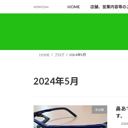
コ
ナ
HOME
店舗、営業内容等の
ン
ビ
テ
ゲ
ン
ー
ツ
シ
へ
ョ
ス
ン
キ
に
HOME
ブログ
2024年5月
ッ
移
プ
動
2024年5月
鼻あ
未分類
す。
202