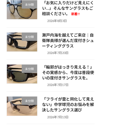
「お気に入りだけど見えにく
未分類
い…」そんなサングラスもご
相談ください。
新着!!
2026年8月3日
瀬戸内海を越えてご来店｜自
未分類
衛隊員様が選んだ度付きシュ
ーティンググラス
2026年7月20日
「輪郭がはっきり見える！」
未分類
その実感から、今度は普段使
いの度付きサングラスを。
2026年7月17日
「フライが雲と同化して見え
未分類
ない」中学球児のお悩みを解
決したサングラス選び
2026年7月13日