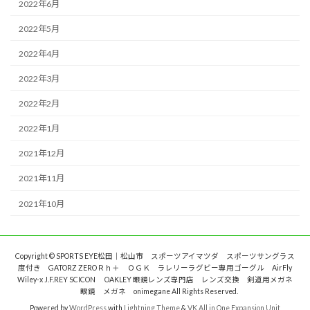
2022年6月
2022年5月
2022年4月
2022年3月
2022年2月
2022年1月
2021年12月
2021年11月
2021年10月
Copyright © SPORTS EYE松田｜松山市 スポーツアイマツダ スポーツサングラス
度付き GATORZ ZEROＲｈ＋ ＯＧＫ ラレリーラグビー専用ゴーグル AirFly
Wiley-x J.F.REY SCICON OAKLEY 眼鏡レンズ専門店 レンズ交換 剣道用メガネ
眼鏡 メガネ onimegane All Rights Reserved.
Powered by
WordPress
with
Lightning Theme
&
VK All in One Expansion Unit